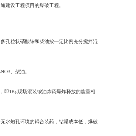
交通建设工程项目的爆破工程。
将多孔粒状硝酸铵和柴油按一定比例充分搅拌混
NO3、柴油。
0，即1Kg现场混装铵油炸药爆炸释放的能量相
于无水炮孔环境的耦合装药，钻爆成本低，爆破