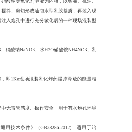
、硝酸钠等氧化剂溶液为内相，以柴油、机油、
、搅拌、剪切形成油包水型乳胶基质，再装入现
后注入炮孔中进行充分敏化后的一种现场混装型
硝酸钠NaNO3、水H2O硝酸铵NH4NO3、乳
60，即1Kg现场混装乳化炸药爆炸释放的能量相
程中无雷管感度、操作安全，用于有水炮孔环境
术条件》（GB28286-2012)，适用于冶