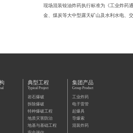
现场混装铵油炸药执行标准为《工业炸药通用技术
金、煤炭等大中型露天矿山及水利水电、
构
典型工程
集团产品
nal
Typical Project
Group Product
岩石爆破
工业炸药
拆除爆破
电子雷管
特种爆破工程
起爆具
地质灾害防治
导爆索
地基与基础工程
混装炸药
安全评估