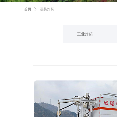
首页
ꄲ
混装炸药
工业炸药